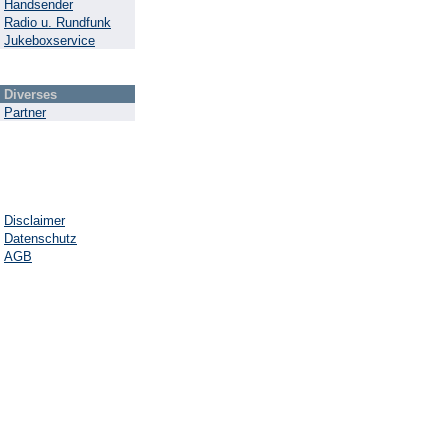
Handsender
Radio u. Rundfunk
Jukeboxservice
Diverses
Partner
Disclaimer
Datenschutz
AGB
Start 1286